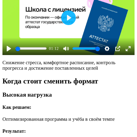
Play
01:12
Play
Mute
Settings
PIP
Ente
Снижение стресса, комфортное расписание, контроль
full
прогресса и достижение поставленных целей
Когда стоит
сменить формат
Высокая нагрузка
Как решаем:
Оптимизированная программа и учёба в своём темпе
Результат: