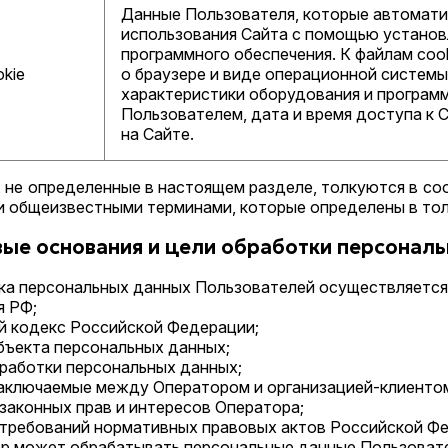
Данные Пользователя, которые автомати
использования Сайта с помощью установ
программного обеспечения. К файлам coo
kie
о браузере и виде операционной системы
характеристики оборудования и програм
Пользователем, дата и время доступа к 
на Сайте.
я, не определенные в настоящем разделе, толкуются в с
 общеизвестными терминами, которые определены в тол
вые основания и цели обработки персонал
тка персональных данных Пользователей осуществляетс
я РФ;
й кодекс Российской Федерации;
бъекта персональных данных;
работки персональных данных;
заключаемые между Оператором и организацией-клиенто
законных прав и интересов Оператора;
 требований нормативных правовых актов Российской Ф
ор может обрабатывать персональные данные Пользоват