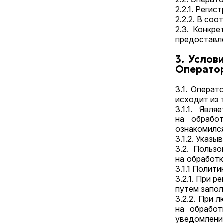
2.2.1. Реги
2.2.2. В со
2.3. Конкр
предоставл
3. Услов
Операто
3.1. Опера
исходит из 
3.1.1. Явл
на обработ
ознакомился
3.1.2. Указ
3.2. Польз
на обработ
3.1.1 Полит
3.2.1. При 
путем запол
3.2.2. При 
на обработ
уведомлени