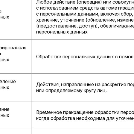
Любое действие (операция) или совокуп
с использованием средств автоматизации
а
с персональными данными, включая сбор,
ьных
хранение, уточнение (обновление, измене
(предоставление, доступ), обезличивани
персональных данных
зированная
а
Обработка персональных данных с помощ
ьных
вление
Действия, направленные на раскрытие п
ьных
или определяемому кругу лиц.
ание
Временное прекращение обработки персо
ьных
когда обработка необходима для уточнен