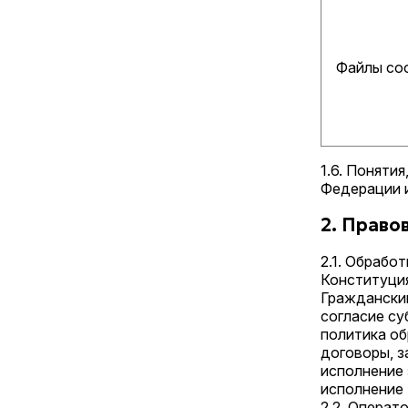
Файлы coo
1.6. Поняти
Федерации и
2. Право
2.1. Обрабо
Конституци
Граждански
согласие су
политика об
договоры, 
исполнение 
исполнение
2.2. Операт