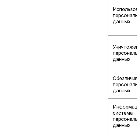
Использо
персонал
данных
Уничтоже
персонал
данных
Обезличи
персонал
данных
Информац
система
персонал
данных