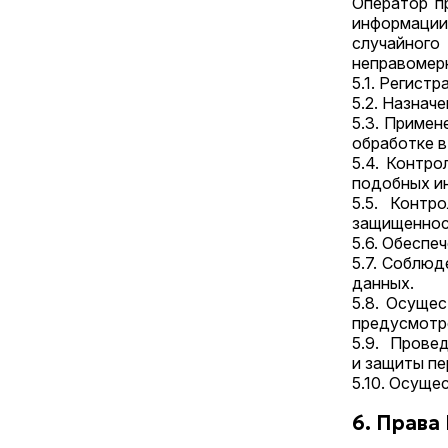
Оператор п
информации
случайного
неправомерн
5.1. Регист
5.2. Назнач
5.3. Примен
обработке 
5.4. Контр
подобных и
5.5. Контр
защищеннос
5.6. Обесп
5.7. Соблю
данных.
5.8. Осуще
предусмотр
5.9. Прове
и защиты пе
5.10. Осуще
6. Права