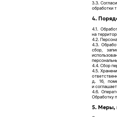
3.3. Соглас
обработки т
4. Поряд
4.1. Обраб
на террито
4.2. Персон
4.3. Обраб
сбор, запи
использова
персональн
4.4. Сбор п
4.5. Хране
ответственн
д. 16, пом
и соглашает
4.6. Опера
Обработку 
5. Меры,